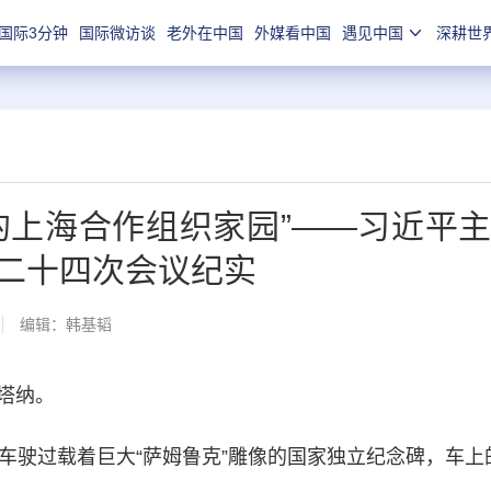
国际3分钟
国际微访谈
老外在中国
外媒看中国
遇见中国
深耕世
的上海合作组织家园”——习近平
二十四次会议纪实
编辑：韩基韬
塔纳。
车驶过载着巨大“萨姆鲁克”雕像的国家独立纪念碑，车上