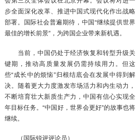
会第三次全体会议在北京开幕。会议将对进一
步全面深化改革、推进中国式现代化作出战略
部署。国际社会普遍期待，中国“继续提供世界
最佳的增长前景”，为跨国企业带来新机遇。
当前，中国仍处于经济恢复和转型升级关
键期，推动高质量发展仍需持续用力。但这
些“成长中的烦恼”归根结底会在发展中得到解
决。随着更大力度激发市场活力和内生动力，
不断培育壮大新质生产力，中国有信心实现全
年目标任务。“中国好，世界会更好”的故事也将
继续。
（国际锐评评论员）