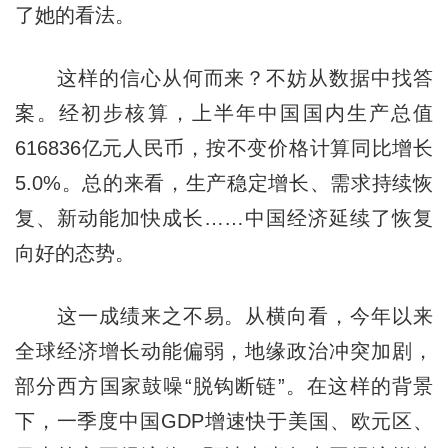
了她的看法。
这样的信心从何而来？不妨从数据中找答
案。经初步核算，上半年中国国内生产总值
616836亿元人民币，按不变价格计算同比增长
5.0%。总的来看，生产稳定增长、需求持续恢
复、新动能加快成长……中国经济延续了恢复
向好的态势。
这一成绩来之不易。从横向看，今年以来
全球经济增长动能偏弱，地缘政治冲突加剧，
部分西方国家鼓噪“脱钩断链”。在这样的背景
下，一季度中国GDP增速快于美国、欧元区、