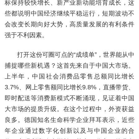
标保持较快增长、新产业新动能培育成长，这
些都说明中国经济继续平稳运行，短期波动不
会改变长期向好大势，高质量发展的有利条件
强于不利因素。
打开这份可圈可点的“成绩单”，世界能从中
捕捉哪些新机遇？这首先来自于中国大市场。
上半年，中国社会消费品零售总额同比增长
3.7%、网上零售额同比增长9.8%，直播带货、
即时配送等消费新模式不断涌现，见证着中国
大市场的提质升级。在这个过程中，外资获益
良多。德国知名生命科学企业拜耳表示，近些
年企业通过数字化创新以及与中国企业的合