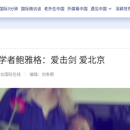
国际3分钟
国际微访谈
老外在中国
外媒看中国
遇见中国
深耕世
学者鲍雅格：爱击剑 爱北京
总台国际在线
编辑：刘朱鹮