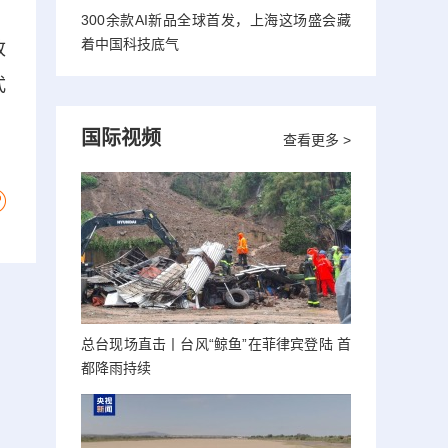
300余款AI新品全球首发，上海这场盛会藏
着中国科技底气
改
式
国际视频
查看更多 >
总台现场直击丨台风“鲸鱼”在菲律宾登陆 首
都降雨持续