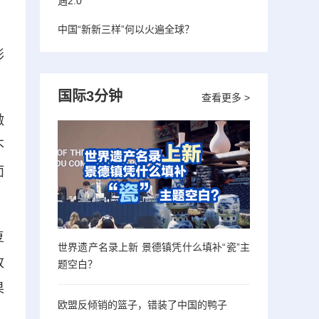
遇2.0”
中国“新新三样”何以火遍全球？
形
国际3分钟
查看更多 >
激
不
面
复
世界遗产名录上新 景德镇凭什么填补“瓷”主
改
题空白？
果
欧盟反倾销的篮子，错装了中国的鸭子