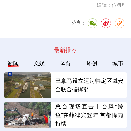
编辑：位树理
分享：
最新推荐
新闻
文娱
体育
环创
城市
巴拿马设立运河特定区域安
全联合指挥部
总台现场直击丨台风“鲸
鱼”在菲律宾登陆 首都降雨
持续