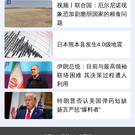
视频丨联合国：厄尔尼诺现
象恐加剧脆弱国家的粮食问
题
日本熊本县发生4.0级地震
伊朗总统：目前与最高领袖
联络困难 其决策过程遭人
利用
特朗普否认美国弹药短缺
扬言严惩“爆料者”