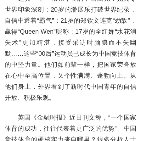
世界印象深刻：20岁的潘展乐打破世界纪录，
自信中透着“霸气”；21岁的郑钦文连克“劲敌”，
赢得“Queen Wen”昵称；17岁的全红婵“水花消
失术”更加精湛，接受采访时腼腆而不失幽
默……这些“00后”运动员已成长为中国竞技体育
的中坚力量。他们如前辈一样，把国家荣誉放
在心中至高位置，又个性满满、蓬勃向上。从
他们身上，外界看到了新时代中国青年的自信
开放、积极乐观。
英国《金融时报》近日刊文称，“一个国家
体育的成功，往往代表着更广泛的优势”。中国
竞技体育的硬核实力来自哪里？很多分析人士