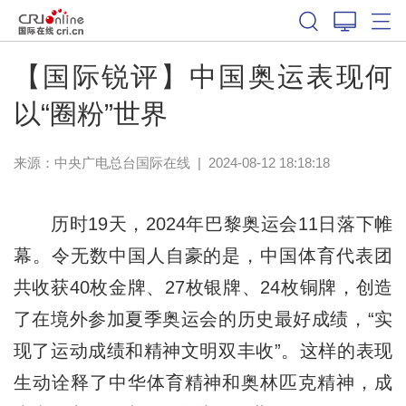
【国际锐评】中国奥运表现何
以“圈粉”世界
来源：中央广电总台国际在线
|
2024-08-12 18:18:18
历时19天，2024年巴黎奥运会11日落下帷
幕。令无数中国人自豪的是，中国体育代表团
共收获40枚金牌、27枚银牌、24枚铜牌，创造
了在境外参加夏季奥运会的历史最好成绩，“实
现了运动成绩和精神文明双丰收”。这样的表现
生动诠释了中华体育精神和奥林匹克精神，成