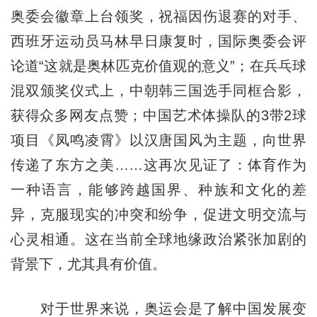
奥委会徽章上台领奖，祝福因伤退赛的对手、
西班牙运动员马林早日康复时，国际奥委会评
论道“这就是奥林匹克价值观的意义”；在兵乓球
混双颁奖仪式上，中朝韩三国选手同框合影，
获得众多网友点赞；中国艺术体操队的3带2球
项目《凤鸣凌霄》以汉唐国风为主题，向世界
传递了东方之美……这再次见证了：体育作为
一种语言，能够跨越国界、种族和文化的差
异，克服现实的冲突和纷争，促进文明交流与
心灵相通。这在当前全球地缘政治紧张加剧的
背景下，尤其具有价值。
对于世界来说，奥运会是了解中国发展变