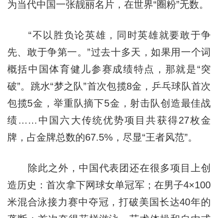
为当代中国一张靓丽名片，在世界“圈粉”无数。
“不以胜负论英雄，同时英雄就要敢于争
先、敢于争第一。”过去十多天，如果用一个词
概括中国体育健儿参赛成绩特点，那就是“突
破”。跳水“梦之队”首次包揽8金，乒乓球队首次
包揽5金，举重队摘下5金，射击队创造最佳战
绩……中国六大传统优势项目共获得27枚金
牌，占金牌总数的67.5%，尽显“王者风范”。
除此之外，中国代表团还在很多项目上创
造历史：首次拿下网球女单冠军；在男子4×100
米混合泳接力赛中夺冠，打破美国长达40年的