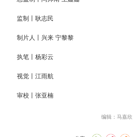
监制丨耿志民
制片人丨兴来 宁黎黎
执笔丨杨彩云
视觉丨江雨航
审校丨张亚楠
编辑：马嘉欣