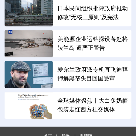
日本民间组织批评政府推动
修改“无核三原则”及宪法
美能源企业运钻探设备赴格
陵兰岛 遭严正警告
爱尔兰政府派专机直飞迪拜
押解黑帮头目回国受审
全球媒体聚焦丨大白兔奶糖
包装走红西方社交媒体