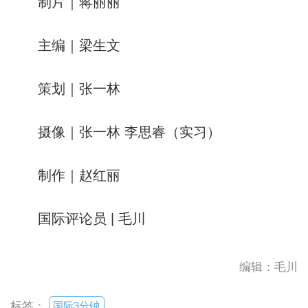
制片｜蒋丽丽
主编｜梁生文
策划｜张一林
摄像｜张一林 李思睿（实习）
制作｜赵红丽
国际评论员 | 毛川
编辑：毛川
国际3分钟
标签：