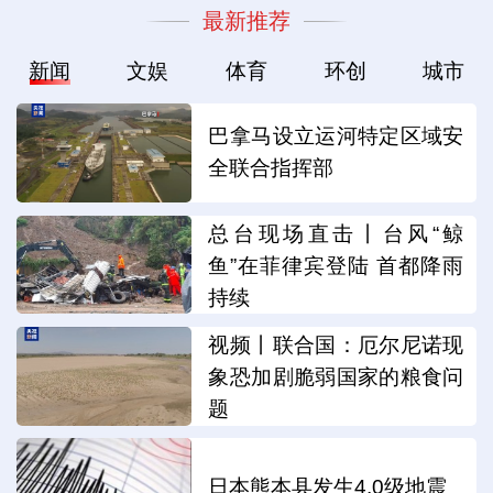
最新推荐
新闻
文娱
体育
环创
城市
巴拿马设立运河特定区域安
全联合指挥部
总台现场直击丨台风“鲸
鱼”在菲律宾登陆 首都降雨
持续
视频丨联合国：厄尔尼诺现
象恐加剧脆弱国家的粮食问
题
日本熊本县发生4.0级地震