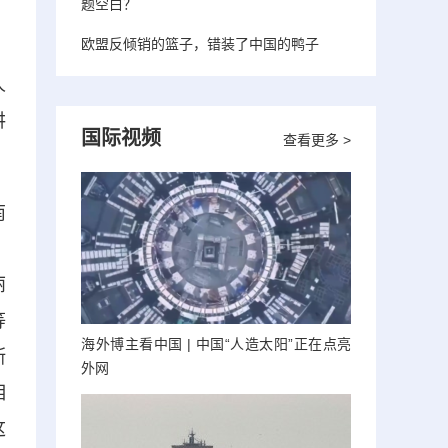
题空白？
欧盟反倾销的篮子，错装了中国的鸭子
人
讲
国际视频
查看更多 >
南
，
丽
等
海外博主看中国 | 中国“人造太阳”正在点亮
斯
外网
相
这