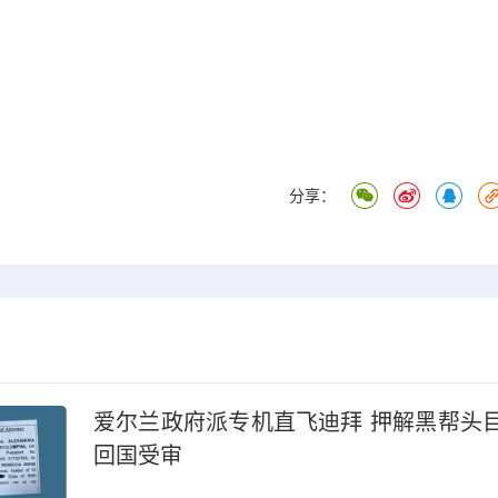
分享：
爱尔兰政府派专机直飞迪拜 押解黑帮头
回国受审