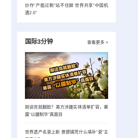
炒作“产能过剩”站不住脚 世界共享“中国机
遇2.0”
国际3分钟
查看更多 >
刚谈完就翻脸？美方涉疆实体清单扩容，暴
露“以疆制华”真面目
世界遗产名录上新 景德镇凭什么填补“瓷”主