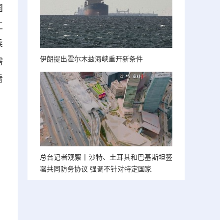
国
工
乘
伊朗提出霍尔木兹海峡重开新条件
需
看
总台记者观察丨沙特、土耳其和巴基斯坦签
署共同防务协议 强调不针对特定国家