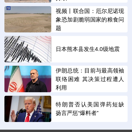
视频丨联合国：厄尔尼诺现
象恐加剧脆弱国家的粮食问
题
日本熊本县发生4.0级地震
伊朗总统：目前与最高领袖
联络困难 其决策过程遭人
利用
特朗普否认美国弹药短缺
扬言严惩“爆料者”