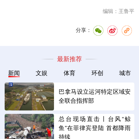
编辑：王鲁平
分享：
最新推荐
新闻
文娱
体育
环创
城市
巴拿马设立运河特定区域安
全联合指挥部
总台现场直击丨台风“鲸
鱼”在菲律宾登陆 首都降雨
持续