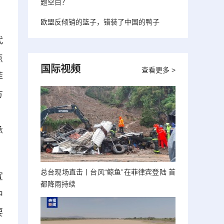
题空白？
欧盟反倾销的篮子，错装了中国的鸭子
代
点
国际视频
查看更多 >
菲
方
，
承
总台现场直击丨台风“鲸鱼”在菲律宾登陆 首
宣
都降雨持续
中
要