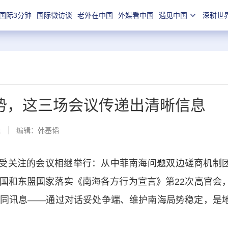
国际3分钟
国际微访谈
老外在中国
外媒看中国
遇见中国
深耕世
势，这三场会议传递出清晰信息
线
编辑：韩基韬
受关注的会议相继举行：从中菲南海问题双边磋商机制
国和东盟国家落实《南海各方行为宣言》第22次高官会
同讯息——通过对话妥处争端、维护南海局势稳定，是