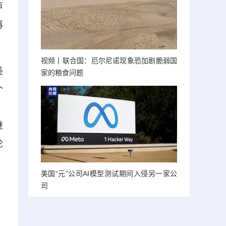
声
再
视频丨联合国：厄尔尼诺现象恐加剧脆弱国
美
家的粮食问题
个
，
继
论
美国“元”公司AI模型测试期间入侵另一家公
司