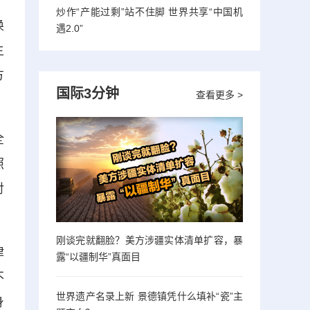
炒作“产能过剩”站不住脚 世界共享“中国机
换
遇2.0”
主
方
国际3分钟
查看更多 >
全
照
对
刚谈完就翻脸？美方涉疆实体清单扩容，暴
律
露“以疆制华”真面目
不
世界遗产名录上新 景德镇凭什么填补“瓷”主
身