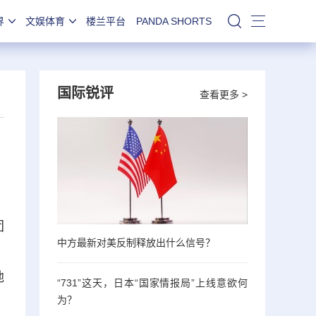
界
文娱体育
楼兰平台
PANDA SHORTS
站内搜索
国际锐评
查看更多 >
团
中方最新对美反制释放出什么信号？
，
地
“731”这天，日本“国家情报局”上线意欲何
为？