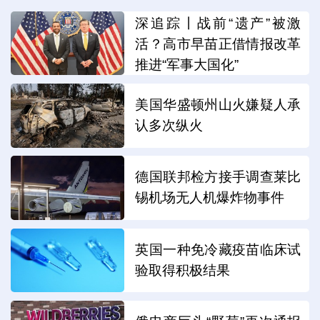
深追踪丨战前“遗产”被激
活？高市早苗正借情报改革
推进“军事大国化”
美国华盛顿州山火嫌疑人承
认多次纵火
德国联邦检方接手调查莱比
锡机场无人机爆炸物事件
英国一种免冷藏疫苗临床试
验取得积极结果