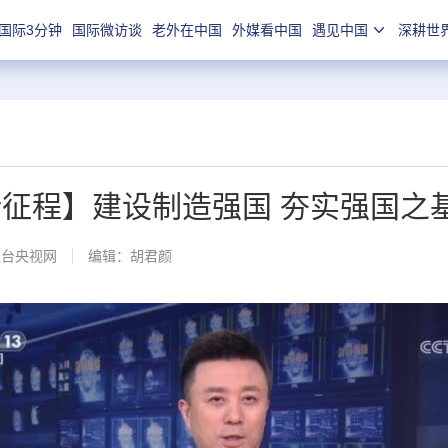
国际3分钟
国际微访谈
老外在中国
外媒看中国
遇见中国
深耕世
新征程】建设制造强国 夯实强国之
总台央视网
编辑：胡君颜