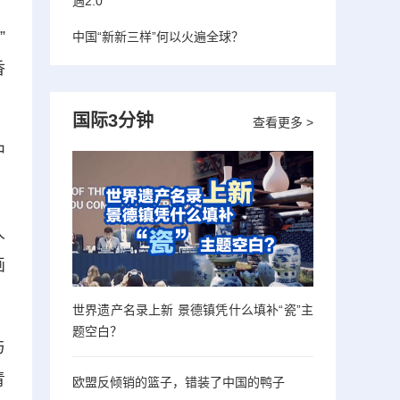
遇2.0”
”
中国“新新三样”何以火遍全球？
香
国际3分钟
查看更多 >
中
人
画
世界遗产名录上新 景德镇凭什么填补“瓷”主
题空白？
与
青
欧盟反倾销的篮子，错装了中国的鸭子