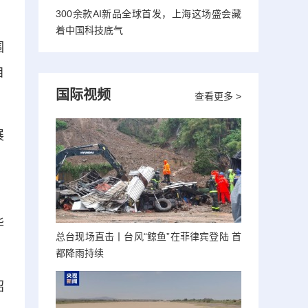
300余款AI新品全球首发，上海这场盛会藏
着中国科技底气
围
自
国际视频
查看更多 >
展
，
华
总台现场直击丨台风“鲸鱼”在菲律宾登陆 首
都降雨持续
招