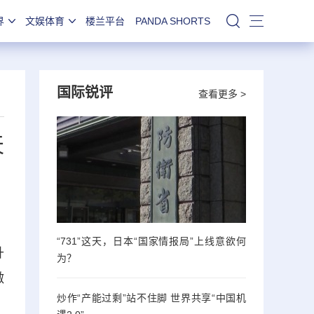
界
文娱体育
楼兰平台
PANDA SHORTS
站内搜索
国际锐评
查看更多 >
天
“731”这天，日本“国家情报局”上线意欲何
升
为？
激
炒作“产能过剩”站不住脚 世界共享“中国机