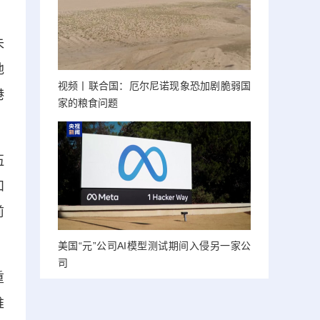
未
地
视频丨联合国：厄尔尼诺现象恐加剧脆弱国
港
家的粮食问题
伍
和
前
美国“元”公司AI模型测试期间入侵另一家公
司
重
推