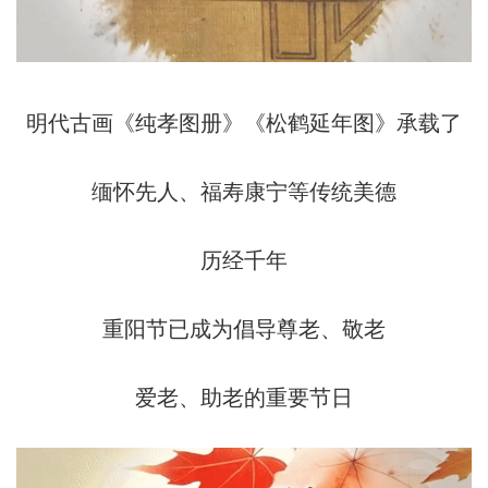
明代古画《纯孝图册》《松鹤延年图》承载了
缅怀先人、福寿康宁等传统美德
历经千年
重阳节已成为倡导尊老、敬老
爱老、助老的重要节日