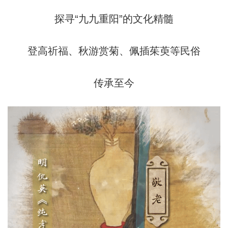
探寻“九九重阳”的文化精髓
登高祈福、秋游赏菊、佩插茱萸等民俗
传承至今