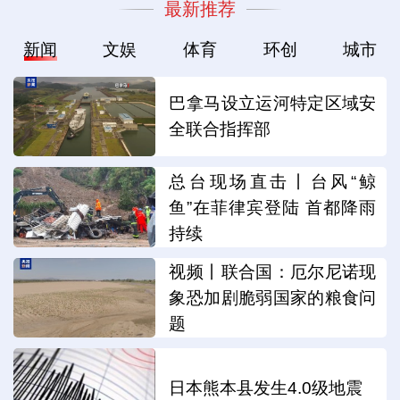
最新推荐
新闻
文娱
体育
环创
城市
巴拿马设立运河特定区域安
全联合指挥部
总台现场直击丨台风“鲸
鱼”在菲律宾登陆 首都降雨
持续
视频丨联合国：厄尔尼诺现
象恐加剧脆弱国家的粮食问
题
日本熊本县发生4.0级地震