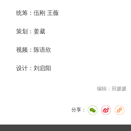
统筹：伍刚 王薇
策划：姜葳
视频：陈语欣
设计：刘启阳
编辑：田媛媛
分享：