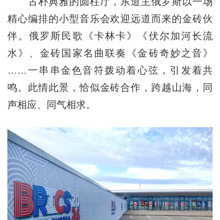
古朴典雅的圆柱厅，东道主俄罗斯以一场
精心编排的小型音乐会欢迎远道而来的金砖伙
伴。俄罗斯民歌《卡林卡》《伏尔加河长流
水》、金砖国家名曲联奏《金砖奇妙之音》
……一串串金色音符拨动着心弦，引发着共
鸣。此情此景，恰似金砖合作，跨越山海，同
声相应、同气相求。