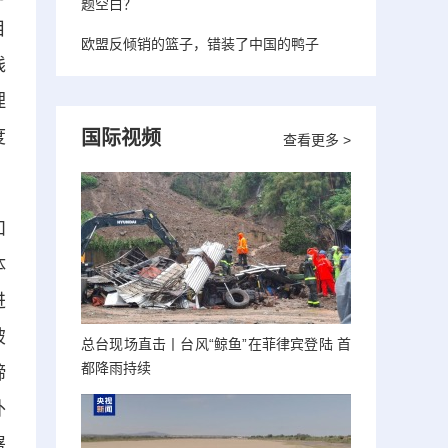
题空白？
目
欧盟反倾销的篮子，错装了中国的鸭子
践
理
度
国际视频
查看更多 >
和
体
进
破
总台现场直击丨台风“鲸鱼”在菲律宾登陆 首
都降雨持续
蹄
外
署