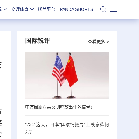
界
文娱体育
楼兰平台
PANDA SHORTS
站内搜索
国际锐评
查看更多 >
会
中方最新对美反制释放出什么信号？
行
要
“731”这天，日本“国家情报局”上线意欲何
为？
力