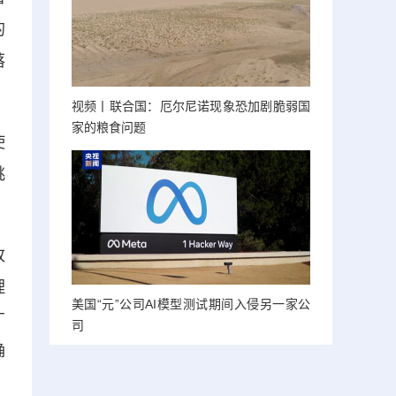
的
落
视频丨联合国：厄尔尼诺现象恐加剧脆弱国
家的粮食问题
使
挑
改
理
美国“元”公司AI模型测试期间入侵另一家公
广
司
确