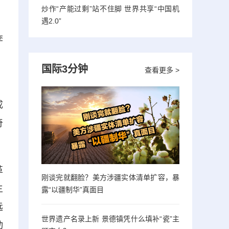
炒作“产能过剩”站不住脚 世界共享“中国机
遇2.0”
李
国际3分钟
查看更多 >
，
成
奇
革
刚谈完就翻脸？美方涉疆实体清单扩容，暴
主
露“以疆制华”真面目
远
世界遗产名录上新 景德镇凭什么填补“瓷”主
动