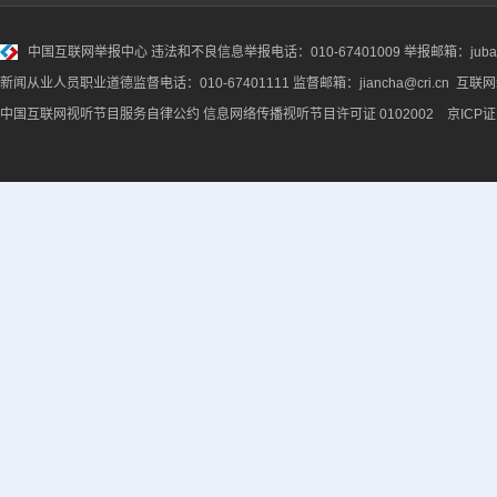
中国互联网举报中心
违法和不良信息举报电话：010-67401009 举报邮箱：jubao@
新闻从业人员职业道德监督电话：010-67401111 监督邮箱：jiancha@cri.cn 互联
中国互联网视听节目服务自律公约
信息网络传播视听节目许可证 0102002 京ICP证