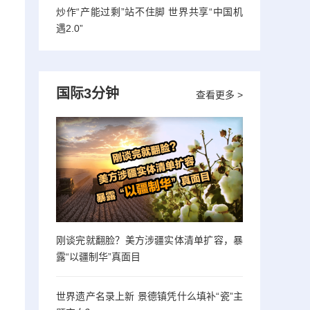
炒作“产能过剩”站不住脚 世界共享“中国机
遇2.0”
国际3分钟
查看更多 >
刚谈完就翻脸？美方涉疆实体清单扩容，暴
露“以疆制华”真面目
世界遗产名录上新 景德镇凭什么填补“瓷”主