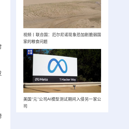
视频丨联合国：厄尔尼诺现象恐加剧脆弱国
家的粮食问题
时
发
美国“元”公司AI模型测试期间入侵另一家公
司
跨