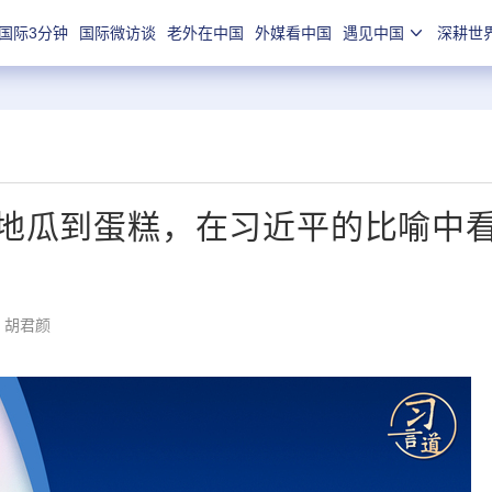
国际3分钟
国际微访谈
老外在中国
外媒看中国
遇见中国
深耕世
地瓜到蛋糕，在习近平的比喻中
：胡君颜