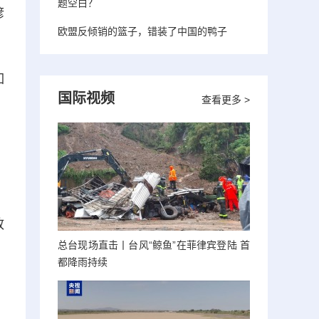
题空白？
谚
欧盟反倾销的篮子，错装了中国的鸭子
如
国际视频
查看更多 >
政
总台现场直击丨台风“鲸鱼”在菲律宾登陆 首
都降雨持续
，