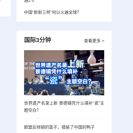
遇2.0”
中国“新新三样”何以火遍全球？
国际3分钟
查看更多 >
世界遗产名录上新 景德镇凭什么填补“瓷”主
题空白？
欧盟反倾销的篮子，错装了中国的鸭子