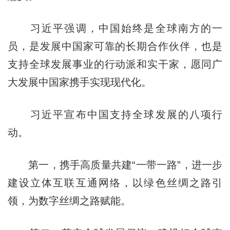
习近平强调，中国始终是全球南方的一
员，是发展中国家可靠的长期合作伙伴，也是
支持全球发展事业的行动派和实干家，愿同广
大发展中国家携手实现现代化。
习近平宣布中国支持全球发展的八项行
动。
第一，携手高质量共建“一带一路”，进一步
建设立体互联互通网络，以绿色丝绸之路引
领，为数字丝绸之路赋能。