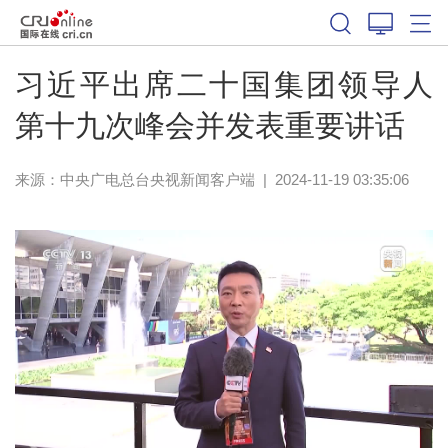
习近平出席二十国集团领导人
第十九次峰会并发表重要讲话
来源：
中央广电总台央视新闻客户端
|
2024-11-19 03:35:06