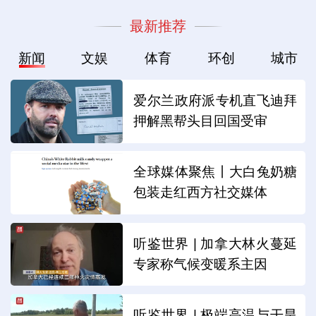
最新推荐
新闻
文娱
体育
环创
城市
爱尔兰政府派专机直飞迪拜
押解黑帮头目回国受审
全球媒体聚焦丨大白兔奶糖
包装走红西方社交媒体
听鉴世界 | 加拿大林火蔓延
专家称气候变暖系主因
听鉴世界 | 极端高温与干旱