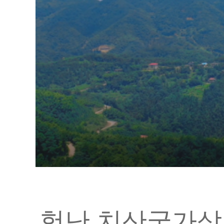
헝난 치산국가삼