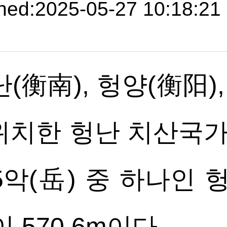
hed:2025-05-27 10:18:21
(衡南), 헝양(衡阳),
 위치한 헝난 치산국
악(岳) 중 하나인 헝
 570.6m이다.