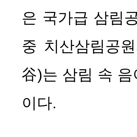
은 국가급 삼림공
중 치산삼림공원
谷)는 삼림 속 
이다.