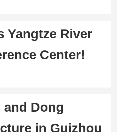
 Winning the
Is Yangtze River
erence Center!
 and Dong
ture in Guizhou