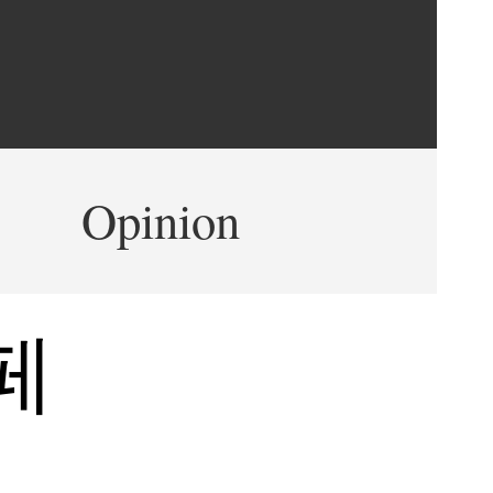
Opinion
페