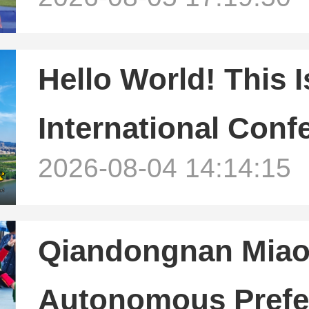
Qiandongnan Team
Title
Hello World! This 
International Conf
2026-08-04 14:14:15
Qiandongnan Miao
Autonomous Prefec