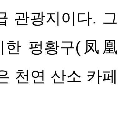
급 관광지이다. 그
치한 펑황구(凤凰
은 천연 산소 카페