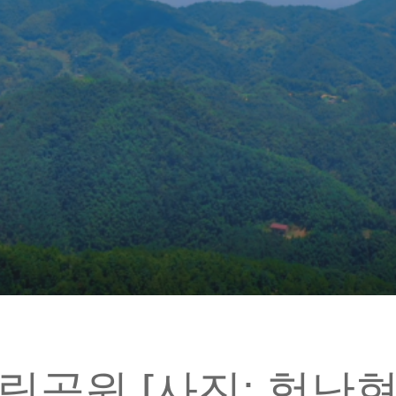
림공원 [사진: 헝난