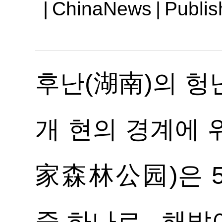
|
ChinaNews
|
Publis
후난(湖南)의 헝난
개 현의 경계에
家森林公园)은 5
중 하나로, 해발이