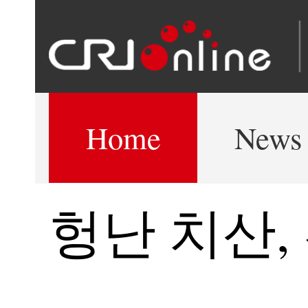
Home
News
헝난 치산,