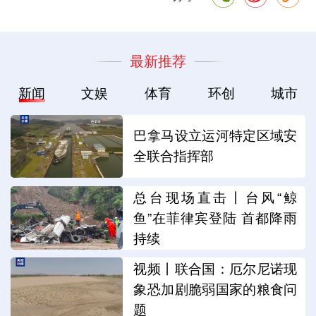
最新推荐
新闻
文娱
体育
环创
城市
巴拿马设立运河特定区域安
全联合指挥部
总台现场直击丨台风“鲸
鱼”在菲律宾登陆 首都降雨
持续
视频丨联合国：厄尔尼诺现
象恐加剧脆弱国家的粮食问
题