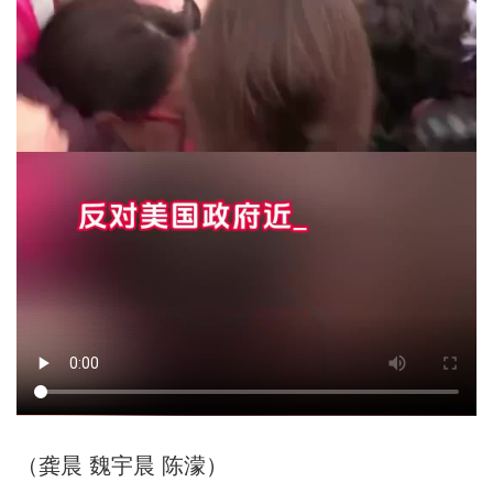
（龚晨 魏宇晨 陈濛）