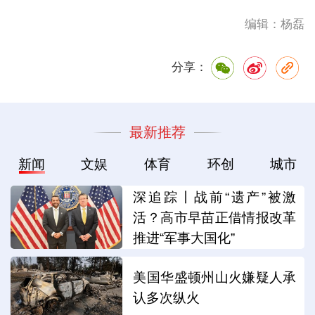
编辑：杨磊
分享：
最新推荐
新闻
文娱
体育
环创
城市
深追踪丨战前“遗产”被激
活？高市早苗正借情报改革
推进“军事大国化”
美国华盛顿州山火嫌疑人承
认多次纵火