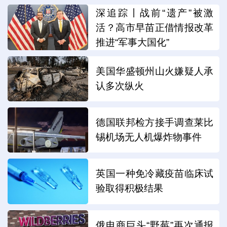
深追踪丨战前“遗产”被激
活？高市早苗正借情报改革
推进“军事大国化”
美国华盛顿州山火嫌疑人承
认多次纵火
德国联邦检方接手调查莱比
锡机场无人机爆炸物事件
英国一种免冷藏疫苗临床试
验取得积极结果
俄电商巨头“野莓”再次通报