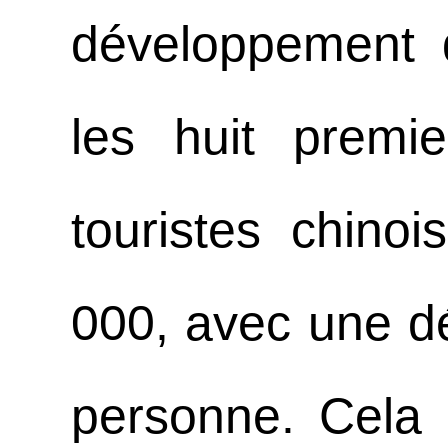
développement d
les huit prem
touristes chino
000, avec une d
personne. Cela 