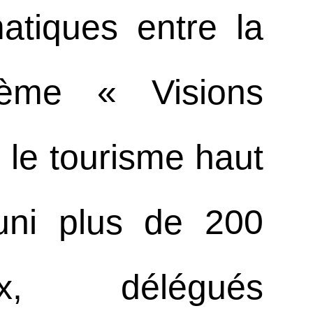
matiques entre la
hème « Visions
r le tourisme haut
uni plus de 200
ux, délégués