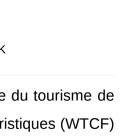
K
e du tourisme de
uristiques (WTCF)