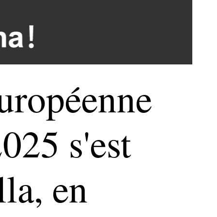
européenne
025 s'est
la, en