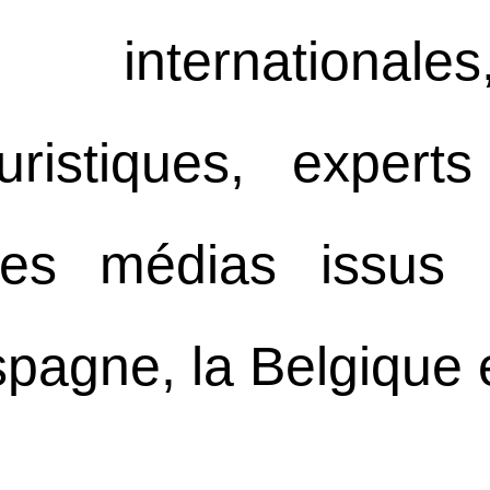
ns international
ouristiques, exper
 des médias issus
spagne, la Belgique 