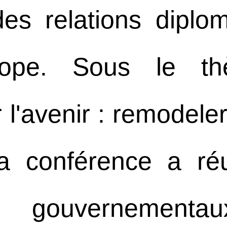
des relations diplo
rope. Sous le t
r l'avenir : remodele
 conférence a ré
s gouvernementa