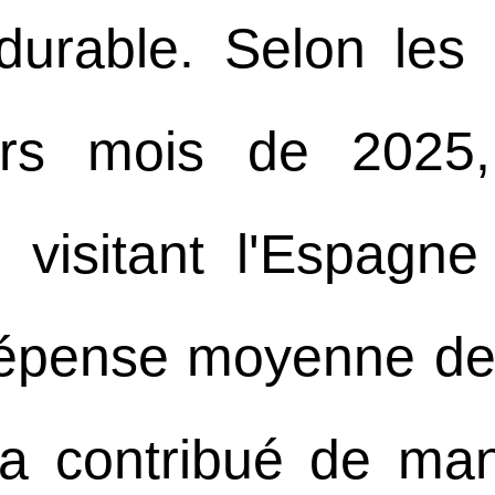
urable. Selon les
iers mois de 2025
is visitant l'Espag
épense moyenne de
a contribué de maniè