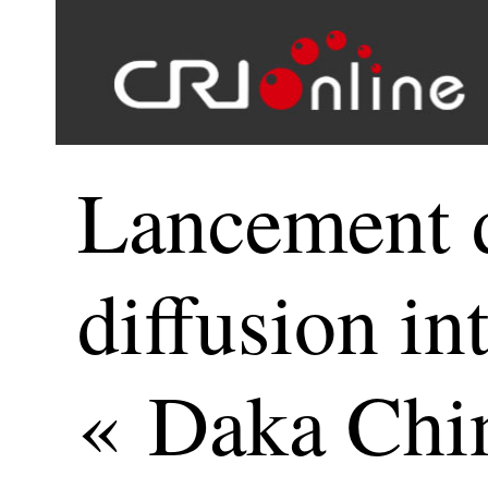
Lancement d
diffusion in
« Daka China