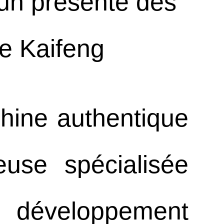
un présente des
de Kaifeng
hine authentique
use spécialisée
e développement