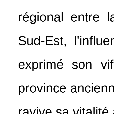
régional entre 
Sud-Est, l'infl
exprimé son vif
province ancienn
ravive sa vitalit