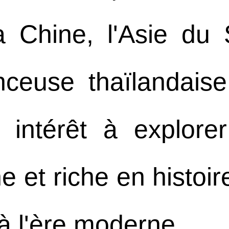
la Chine, l'Asie du 
uenceuse thaïlanda
 intérêt à explor
e et riche en histoir
é à l'ère moderne.