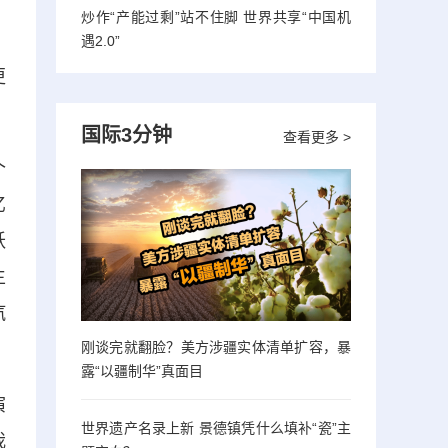
炒作“产能过剩”站不住脚 世界共享“中国机
，
遇2.0”
更
国际3分钟
查看更多 >
个
亿
跃
生
汽
刚谈完就翻脸？美方涉疆实体清单扩容，暴
露“以疆制华”真面目
演
世界遗产名录上新 景德镇凭什么填补“瓷”主
我