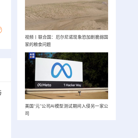
视频丨联合国：厄尔尼诺现象恐加剧脆弱国
家的粮食问题
与
美国“元”公司AI模型测试期间入侵另一家公
司