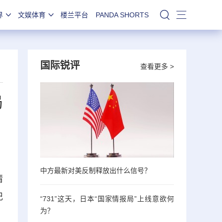
界
文娱体育
楼兰平台
PANDA SHORTS
站内搜索
国际锐评
查看更多 >
局
中方最新对美反制释放出什么信号？
情
记
“731”这天，日本“国家情报局”上线意欲何
为？