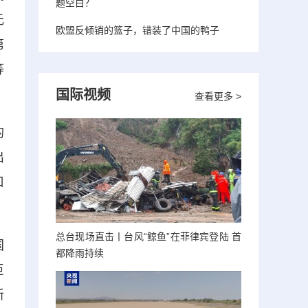
题空白？
元
欧盟反倾销的篮子，错装了中国的鸭子
第
等
国际视频
查看更多 >
的
出
口
总台现场直击丨台风“鲸鱼”在菲律宾登陆 首
国
都降雨持续
巨
新