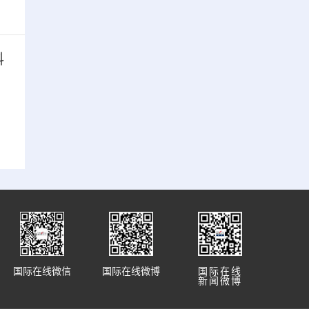
料
国际在线微信
国际在线微博
国际在线
新闻微博