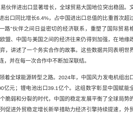
易伙伴进出口显著增长，全球贸易大国地位突出稳固。
家进出口同比增长6.4%，占中国进出口总值的比重首次超
带一路”伙伴之间日益密切的经济联系，重塑了国际贸易
欧盟、中国与美国之间的经济往来仍得到加强，在地缘
弈，讲述了一个务实合作的故事。这些数据共同表明世
连，并在每一次合作中不断加深联结。
全球能源转型之路。2024年，中国风力发电机组出
000亿元；锂电池出口39.1亿个。这组数字彰显中国赋能
个脆弱和分裂的时代，中国的稳定发展平衡了全球局势
列促进外贸稳定增长新举措助力经济引擎持续提速，外