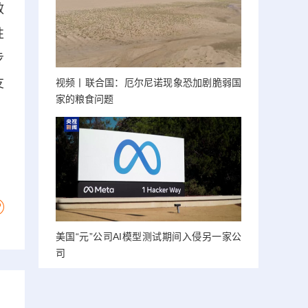
效
性
步
友
视频丨联合国：厄尔尼诺现象恐加剧脆弱国
家的粮食问题
美国“元”公司AI模型测试期间入侵另一家公
司