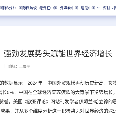
国际3分钟
国际微访谈
老外在中国
外媒看中国
遇见中国
深耕世
：强劲发展势头赋能世界经济增长
线
编辑：王鲁平
据显示，2024年，中国外贸规模再创历史新高，货
比增长5%。中国在全球经济复苏疲软的大背景下逆势增长
赞誉。美国《欧亚评论》网站刊发学者伊姆兰·哈立德的
发展成果，并从多个维度分析这一积极势头对世界经济的深