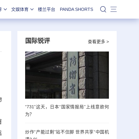
界
文娱体育
楼兰平台
PANDA SHORTS
站内搜索
国际锐评
查看更多 >
物
“731”这天，日本“国家情报局”上线意欲何
，
为？
署
炒作“产能过剩”站不住脚 世界共享“中国机
远