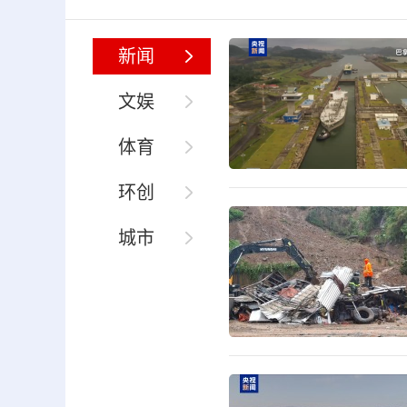
新闻
文娱
体育
环创
城市