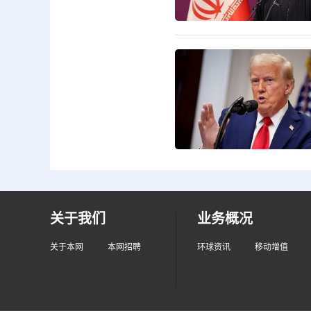
关于我们
业务概况
关于本网
本网招聘
环球资讯
移动增值