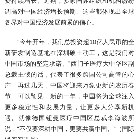
资持续增长。近期，多家国际组织和机构纷纷
调高对中国经济增长预期。这些都体现出全球
各界对中国经济发展前景的信心。
“今年开年，我们总投资超10亿人民币的全
新研发制造基地在深圳破土动工，这是我们对
中国市场的坚定承诺。”西门子医疗大中华区副
总裁王弢的话，代表了很多跨国公司高管的心
声。再过几天，中国将迎来万象更新的农历春
节。可以预见，新的一年，中国将为全球注入
更多稳定性和发展力量，让更多人分享新机
遇。就像德国钮曼医疗中国区总裁李海波所
说：“不仅要深耕中国，更要共赢中国。”（国际