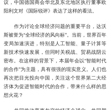
议，中国德国商会华北及东北地区执行董事欧
阳利文对《国际锐评》表达了这样的看法。
作为讨论全球经济问题的重要平台，达沃
斯被誉为“全球经济的风向标”。当前，世界百年
变局加速演进，特别是人工智能、量子计算等
新技术快速发展，但同时关税战、贸易战阴云
密布。在这样的背景下，本届年会以“智能时代
的合作”为主题，具有很强的现实意义。人们也
再次把目光投向中国，关注这个世界第二大经
济体为促进智能时代的合作，带来什么样的思
想火花？