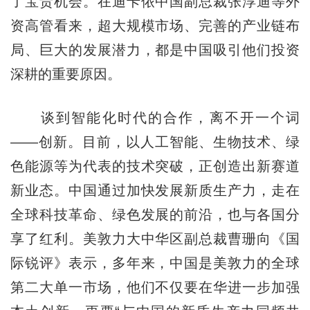
了宝贵机会。在迪卡侬中国副总裁张淳迪等外
资高管看来，超大规模市场、完善的产业链布
局、巨大的发展潜力，都是中国吸引他们投资
深耕的重要原因。
谈到智能化时代的合作，离不开一个词
——创新。目前，以人工智能、生物技术、绿
色能源等为代表的技术突破，正创造出新赛道
新业态。中国通过加快发展新质生产力，走在
全球科技革命、绿色发展的前沿，也与各国分
享了红利。美敦力大中华区副总裁曹珊向《国
际锐评》表示，多年来，中国是美敦力的全球
第二大单一市场，他们不仅要在华进一步加强