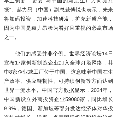
本土创新，更要“与中国的新质生产力同频共
振”。赫力昂（中国）副总裁傅悦也表示，未来
将加码投资，加速科技研发，扩充新质产能，
因为中国是赫力昂极为看好且重视的必赢市场
之一。
他们的感受并非个例。世界经济论坛14日
宣布17家创新制造企业加入全球灯塔网络，其
中8家企业或工厂位于中国。这意味着中国在生
产效率、供应链韧性、可持续创新等方面达到
世界一流水平。中国官方数据显示，2024年，
中国新设立外商投资企业59080家，同比增长
9.9%，德国、新加坡等部分发达经济体对华投