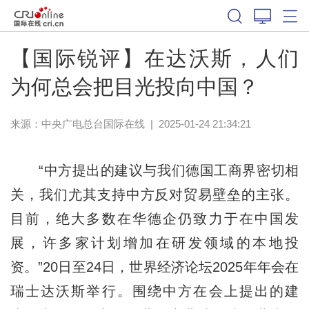
【国际锐评】在达沃斯，人们
为何总会把目光投向中国？
来源：中央广电总台国际在线
|
2025-01-24 21:34:21
“中方提出的建议与我们德国工商界密切相
关，我们尤其支持中方反对贸易壁垒的主张。
目前，绝大多数在华德企仍致力于在中国发
展，许多家计划增加在研发领域的本地投
资。”20日至24日，世界经济论坛2025年年会在
瑞士达沃斯举行。围绕中方在会上提出的建