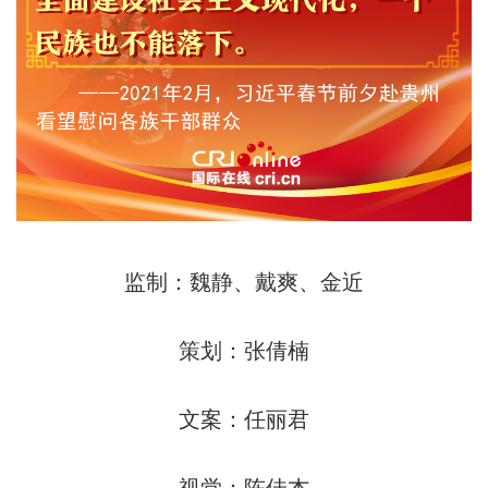
监制：魏静、戴爽、金近
策划：张倩楠
文案：任丽君
视觉：陈佳杰