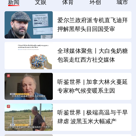
新闻
文娱
体育
环创
城市
爱尔兰政府派专机直飞迪拜
押解黑帮头目回国受审
全球媒体聚焦丨大白兔奶糖
包装走红西方社交媒体
听鉴世界 | 加拿大林火蔓延
专家称气候变暖系主因
听鉴世界 | 极端高温与干旱
肆虐 波黑玉米大幅减产