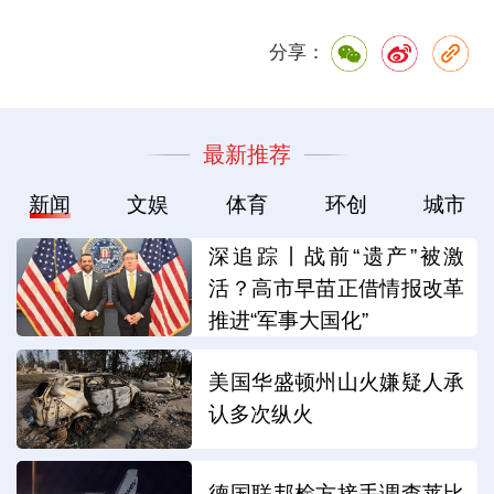
分享：
最新推荐
新闻
文娱
体育
环创
城市
深追踪丨战前“遗产”被激
活？高市早苗正借情报改革
推进“军事大国化”
美国华盛顿州山火嫌疑人承
认多次纵火
德国联邦检方接手调查莱比