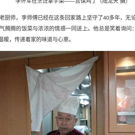
李怀军在烹饪拿手菜——宫保鸡丁（陆龙天 摄）
的老厨师，李师傅已经在这条回家路上坚守了40多年，
气腾腾的饭菜与浓浓的情感一同送上。他总是笑着询问：
温暖，传递着家的味道与心意。