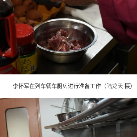
李怀军在列车餐车厨房进行准备工作（陆龙天 摄）