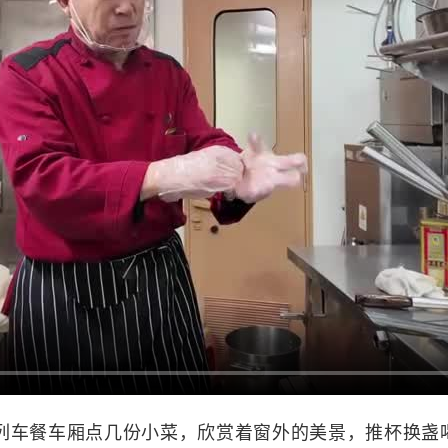
车餐车厢点几份小菜，欣赏着窗外的美景，推杯换盏喝