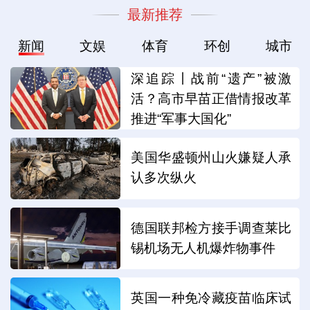
最新推荐
新闻
文娱
体育
环创
城市
深追踪丨战前“遗产”被激
活？高市早苗正借情报改革
推进“军事大国化”
美国华盛顿州山火嫌疑人承
认多次纵火
德国联邦检方接手调查莱比
锡机场无人机爆炸物事件
英国一种免冷藏疫苗临床试