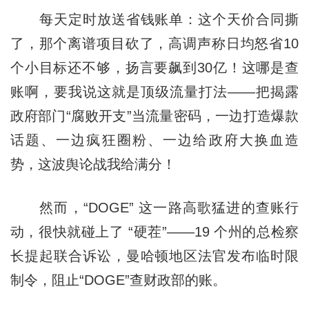
每天定时放送省钱账单：这个天价合同撕
了，那个离谱项目砍了，高调声称日均怒省10
个小目标还不够，扬言要飙到30亿！这哪是查
账啊，要我说这就是顶级流量打法——把揭露
政府部门“腐败开支”当流量密码，一边打造爆款
话题、一边疯狂圈粉、一边给政府大换血造
势，这波舆论战我给满分！
然而，“DOGE” 这一路高歌猛进的查账行
动，很快就碰上了 “硬茬”——19 个州的总检察
长提起联合诉讼，曼哈顿地区法官发布临时限
制令，阻止“DOGE”查财政部的账。