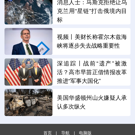
消息人士：马斯克拒绝让乌
克兰用“星链”打击俄境内目
标
视频丨美财长称霍尔木兹海
峡将逐步失去战略重要性
深追踪丨战前“遗产”被激
活？高市早苗正借情报改革
推进“军事大国化”
美国华盛顿州山火嫌疑人承
认多次纵火
首页
|
导航
|
电脑版