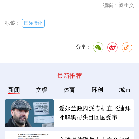
编辑：梁生文
国际漫评
标签：
分享：
最新推荐
新闻
文娱
体育
环创
城市
爱尔兰政府派专机直飞迪拜
押解黑帮头目回国受审