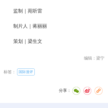
监制｜苑听雷
制片人｜蒋丽丽
策划｜梁生文
编辑：梁宁
国际漫评
标签：
分享：