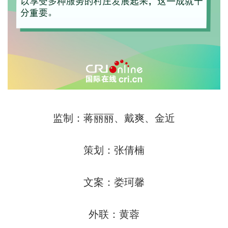
监制：蒋丽丽、戴爽、金近
策划：张倩楠
文案：娄珂馨
外联：黄蓉