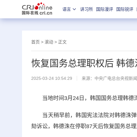
语言
讲习所
国际漫评
国际锐评
首页
>
滚动
> 正文
恢复国务总理职权后 韩
2025-03-24 10:54:29
来源：
中央广电总台央视新
当地时间3月24日，韩国国务总理韩德
当天稍早前，韩国宪法法院对韩德洙弹劾
劾诉讼，韩德洙在停职87天后恢复国务总理