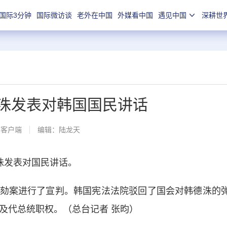
国际3分钟
国际微访谈
老外在中国
外媒看中国
遇见中国
深耕世
德洙发表对韩国国民讲话
闻客户端
编辑：陆龙天
洙发表对国民讲话。
案进行了宣判。韩国宪法法院驳回了国会对韩德洙的
及代总统职权。（总台记者 张昀）