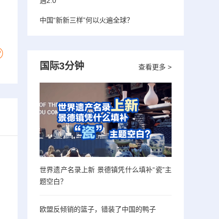
遇2.0”
中国“新新三样”何以火遍全球？
国际3分钟
查看更多 >
世界遗产名录上新 景德镇凭什么填补“瓷”主
题空白？
欧盟反倾销的篮子，错装了中国的鸭子