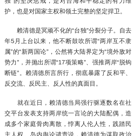
独”的坚决惩戒，是对台海和平稳定的有力维
护，也是对国家主权和领土完整的坚定捍卫。
赖清德是冥顽不化的“台独”分裂分子。自去
年5月上台以来，他不断鼓吹所谓“两岸互不隶
属”的“新两国论”，公然将大陆界定为“境外敌对
势力”，并抛出所谓“17项策略”、强推两岸“脱钩
断链”。赖清德所言所行，彻底暴露了反和平、
反交流、反民主、反人性的真面目。
就在近日，赖清德当局强行驱逐数名在社
交平台发表支持两岸统一言论的大陆配偶，造
成多个家庭骨肉离散，悖离人伦人性，践踏民
主人权。岛内舆论谴责说，赖清德为谋取政治