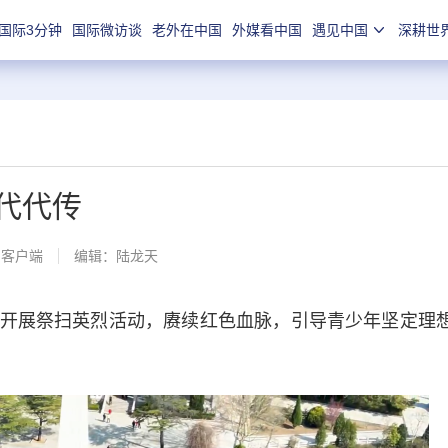
国际3分钟
国际微访谈
老外在中国
外媒看中国
遇见中国
深耕世
代代传
闻客户端
编辑：陆龙天
展祭扫英烈活动，赓续红色血脉，引导青少年坚定理