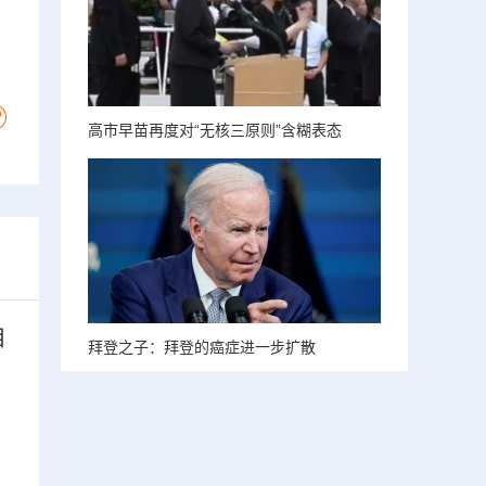
高市早苗再度对“无核三原则”含糊表态
目
拜登之子：拜登的癌症进一步扩散