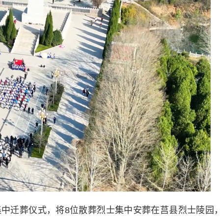
迁葬仪式，将8位散葬烈士集中安葬在莒县烈士陵园