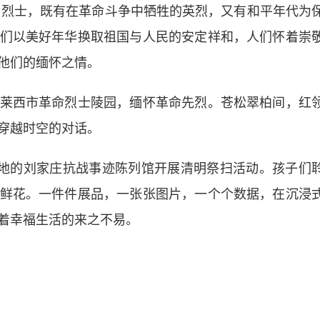
8名烈士，既有在革命斗争中牺牲的英烈，又有和平年代为
们以美好年华换取祖国与人民的安定祥和，人们怀着崇
他们的缅怀之情。
西市革命烈士陵园，缅怀革命先烈。苍松翠柏间，红
穿越时空的对话。
地的刘家庄抗战事迹陈列馆开展清明祭扫活动。孩子们
鲜花。一件件展品，一张张图片，一个个数据，在沉浸
着幸福生活的来之不易。