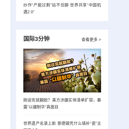
炒作“产能过剩”站不住脚 世界共享“中国机
遇2.0”
国际3分钟
查看更多 >
刚谈完就翻脸？美方涉疆实体清单扩容，暴
露“以疆制华”真面目
，
世界遗产名录上新 景德镇凭什么填补“瓷”主