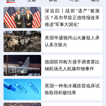
深追踪丨战前“遗产”被激
活？高市早苗正借情报改革
推进“军事大国化”
美国华盛顿州山火嫌疑人承
认多次纵火
德国联邦检方接手调查莱比
锡机场无人机爆炸物事件
英国一种免冷藏疫苗临床试
验取得积极结果