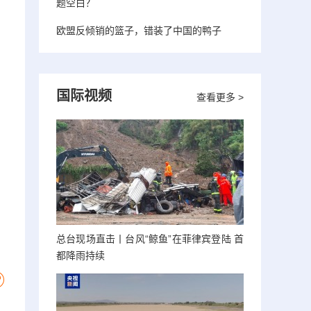
题空白？
欧盟反倾销的篮子，错装了中国的鸭子
国际视频
查看更多 >
总台现场直击丨台风“鲸鱼”在菲律宾登陆 首
都降雨持续