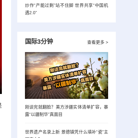
炒作“产能过剩”站不住脚 世界共享“中国机
遇2.0”
国际3分钟
查看更多 >
是
刚谈完就翻脸？美方涉疆实体清单扩容，暴
露“以疆制华”真面目
世界遗产名录上新 景德镇凭什么填补“瓷”主