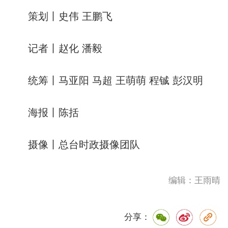
策划丨史伟 王鹏飞
记者丨赵化 潘毅
统筹丨马亚阳 马超 王萌萌 程铖 彭汉明
海报丨陈括
摄像丨总台时政摄像团队
编辑：王雨晴
分享：