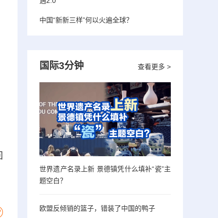
遇2.0”
中国“新新三样”何以火遍全球？
国际3分钟
查看更多 >
回
世界遗产名录上新 景德镇凭什么填补“瓷”主
题空白？
欧盟反倾销的篮子，错装了中国的鸭子