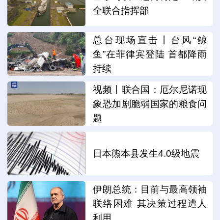
全联合指挥部
总台现场直击丨台风“鲸
鱼”在菲律宾登陆 首都降雨
持续
视频丨联合国：厄尔尼诺现
象恐加剧脆弱国家的粮食问
题
日本熊本县发生4.0级地震
伊朗总统：目前与最高领袖
联络困难 其决策过程遭人
利用